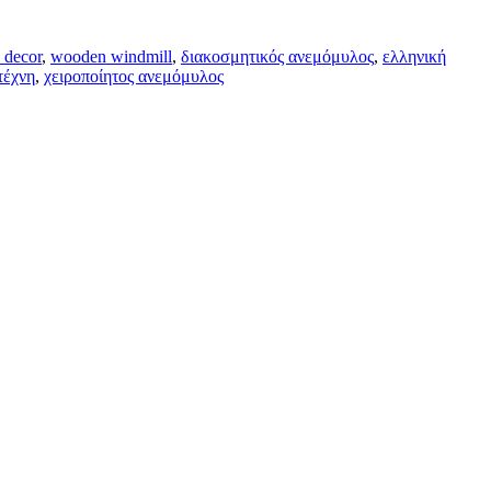
 decor
,
wooden windmill
,
διακοσμητικός ανεμόμυλος
,
ελληνική
τέχνη
,
χειροποίητος ανεμόμυλος