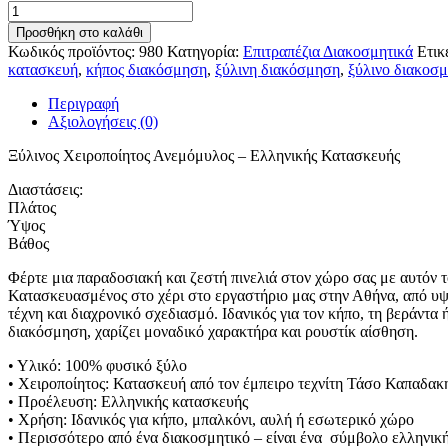
Ξύλινος
was:
τιμή
χειροποίητος
180.00 €.
είναι:
Προσθήκη στο καλάθι
ανεμόμυλος
99.00 €.
Κωδικός προϊόντος:
980
Κατηγορία:
Επιτραπέζια Διακοσμητικά
Ετικ
ελληνικής
κατασκευή
,
κήπος διακόσμηση
,
ξύλινη διακόσμηση
,
ξύλινο διακοσμ
κατασκευής
ποσότητα
Περιγραφή
Αξιολογήσεις (0)
Ξύλινος Χειροποίητος Ανεμόμυλος – Ελληνικής Κατασκευής
Διαστάσεις:
Πλάτος
Ύψος
Βάθος
Φέρτε μια παραδοσιακή και ζεστή πινελιά στον χώρο σας με αυτόν 
Κατασκευασμένος στο χέρι στο εργαστήριο μας στην Αθήνα, από υψ
τέχνη και διαχρονικό σχεδιασμό. Ιδανικός για τον κήπο, τη βεράντα 
διακόσμηση, χαρίζει μοναδικό χαρακτήρα και ρουστίκ αίσθηση.
• Υλικό: 100% φυσικό ξύλο
• Χειροποίητος: Κατασκευή από τον έμπειρο τεχνίτη Τάσο Καπαδακ
• Προέλευση: Ελληνικής κατασκευής
• Χρήση: Ιδανικός για κήπο, μπαλκόνι, αυλή ή εσωτερικό χώρο
• Περισσότερο από ένα διακοσμητικό – είναι ένα σύμβολο ελληνικ