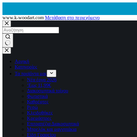
www.k-woodart.com
Μετάβαση στο περιεχόμενο
No
results
Αρχική
Κατηγορίες
Τα προϊόντα μας
Νέα έργα 2026
‘Εως 11,99€
Διακοσμητικά τοίχου
Φωτιστικά
Καθρέφτες
Ρεσώ
Kλειδοθήκες
Κρεμάστρες
Επιτραπέζια Διακοσμητικά
Μπρελόκ και μαγνητάκια
Είδη Γραφείου