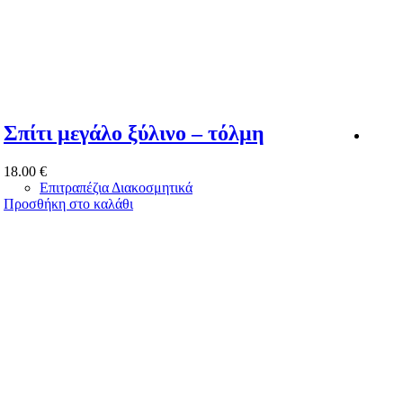
Σπίτι μεγάλο ξύλινο – τόλμη
Σπί
18.00
€
18.0
Επιτραπέζια Διακοσμητικά
Προσθήκη στο καλάθι
Προσ