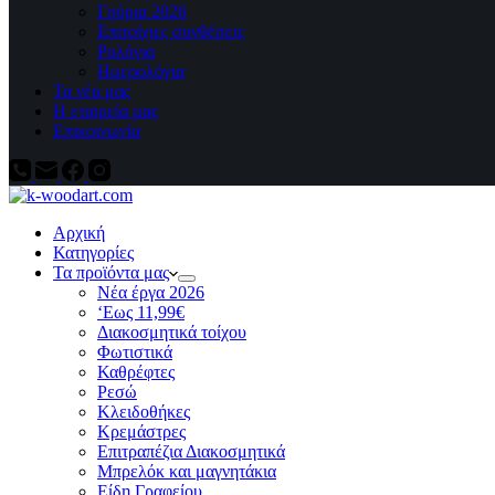
Γούρια 2026
Επιτοίχιες συνθέσεις
Ρολόγια
Ημερολόγια
Τα νέα μας
Η εταιρεία μας
Επικοινωνία
Αρχική
Κατηγορίες
Τα προϊόντα μας
Νέα έργα 2026
‘Εως 11,99€
Διακοσμητικά τοίχου
Φωτιστικά
Καθρέφτες
Ρεσώ
Kλειδοθήκες
Κρεμάστρες
Επιτραπέζια Διακοσμητικά
Μπρελόκ και μαγνητάκια
Είδη Γραφείου