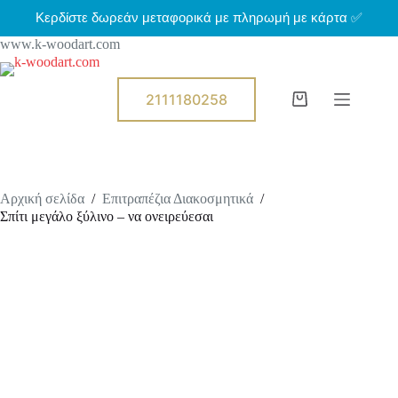
Μ
Κερδίστε δωρεάν μεταφορικά με πληρωμή με κάρτα ✅
ε
www.k-woodart.com
τ
ά
β
α
2111180258
Shopping
σ
cart
η
σ
τ
ο
π
Αρχική σελίδα
/
Επιτραπέζια Διακοσμητικά
/
ε
Σπίτι μεγάλο ξύλινο – να ονειρεύεσαι
ρ
ι
ε
χ
ό
μ
ε
ν
ο