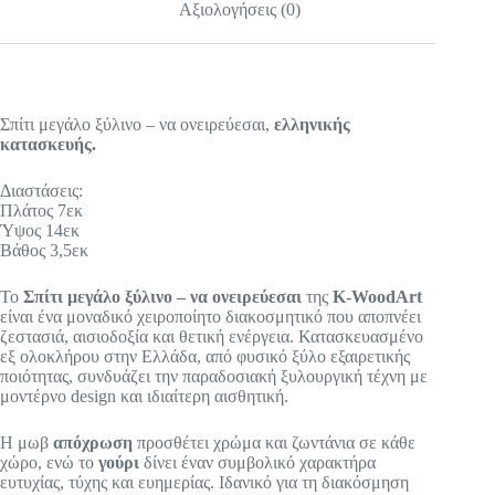
Αξιολογήσεις (0)
Σπίτι μεγάλο ξύλινο – να ονειρεύεσαι,
ελληνικής
κατασκευής.
Διαστάσεις:
Πλάτος 7εκ
Ύψος 14εκ
Βάθος 3,5εκ
Το
Σπίτι μεγάλο ξύλινο – να ονειρεύεσαι
της
K-WoodArt
είναι ένα μοναδικό χειροποίητο διακοσμητικό που αποπνέει
ζεστασιά, αισιοδοξία και θετική ενέργεια. Κατασκευασμένο
εξ ολοκλήρου στην Ελλάδα, από φυσικό ξύλο εξαιρετικής
ποιότητας, συνδυάζει την παραδοσιακή ξυλουργική τέχνη με
μοντέρνο design και ιδιαίτερη αισθητική.
Η μωβ
απόχρωση
προσθέτει χρώμα και ζωντάνια σε κάθε
χώρο, ενώ το
γούρι
δίνει έναν συμβολικό χαρακτήρα
ευτυχίας, τύχης και ευημερίας. Ιδανικό για τη διακόσμηση