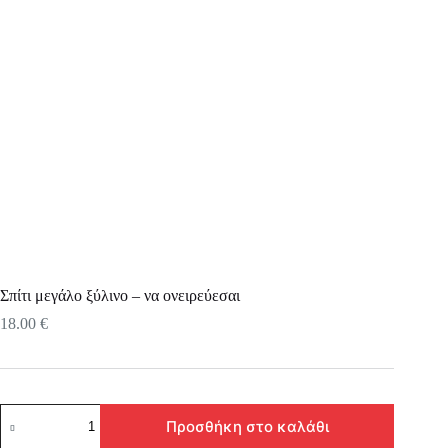
Σπίτι μεγάλο ξύλινο – να ονειρεύεσαι
18.00
€
Σπίτι
Προσθήκη στο καλάθι
μεγάλο
ξύλινο