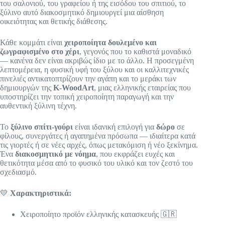
του σαλονιού, του γραφείου ή της εισόδου του σπιτιού, το
ξύλινο αυτό διακοσμητικό δημιουργεί μια αίσθηση
οικειότητας και θετικής διάθεσης.
Κάθε κομμάτι είναι
χειροποίητα δουλεμένο και
ζωγραφισμένο στο χέρι
, γεγονός που το καθιστά μοναδικό
— κανένα δεν είναι ακριβώς ίδιο με το άλλο. Η προσεγμένη
λεπτομέρεια, η φυσική υφή του ξύλου και οι καλλιτεχνικές
πινελιές αντικατοπτρίζουν την αγάπη και το μεράκι των
δημιουργών της
K-WoodArt
, μιας ελληνικής εταιρείας που
υποστηρίζει την τοπική χειροποίητη παραγωγή και την
αυθεντική ξύλινη τέχνη.
Το
ξύλινο σπίτι-γούρι
είναι ιδανική επιλογή για
δώρο
σε
φίλους, συνεργάτες ή αγαπημένα πρόσωπα — ιδιαίτερα κατά
τις γιορτές ή σε νέες αρχές, όπως μετακόμιση ή νέο ξεκίνημα.
Ένα
διακοσμητικό με νόημα
, που εκφράζει ευχές και
θετικότητα μέσα από το φυσικό του υλικό και τον ζεστό του
σχεδιασμό.
💛
Χαρακτηριστικά:
Χειροποίητο προϊόν ελληνικής κατασκευής 🇬🇷