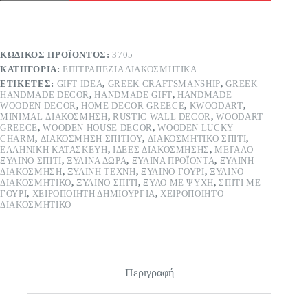
–
να
ονειρεύεσαι
ποσότητα
ΚΩΔΙΚΌΣ ΠΡΟΪΌΝΤΟΣ:
3705
ΚΑΤΗΓΟΡΊΑ:
ΕΠΙΤΡΑΠΈΖΙΑ ΔΙΑΚΟΣΜΗΤΙΚΆ
ΕΤΙΚΈΤΕΣ:
GIFT IDEA
,
GREEK CRAFTSMANSHIP
,
GREEK
HANDMADE DECOR
,
HANDMADE GIFT
,
HANDMADE
WOODEN DECOR
,
HOME DECOR GREECE
,
KWOODART
,
MINIMAL ΔΙΑΚΌΣΜΗΣΗ
,
RUSTIC WALL DECOR
,
WOODART
GREECE
,
WOODEN HOUSE DECOR
,
WOODEN LUCKY
CHARM
,
ΔΙΑΚΌΣΜΗΣΗ ΣΠΙΤΙΟΎ
,
ΔΙΑΚΟΣΜΗΤΙΚΌ ΣΠΊΤΙ
,
ΕΛΛΗΝΙΚΉ ΚΑΤΑΣΚΕΥΉ
,
ΙΔΈΕΣ ΔΙΑΚΌΣΜΗΣΗΣ
,
ΜΕΓΆΛΟ
ΞΎΛΙΝΟ ΣΠΊΤΙ
,
ΞΎΛΙΝΑ ΔΏΡΑ
,
ΞΎΛΙΝΑ ΠΡΟΪΌΝΤΑ
,
ΞΎΛΙΝΗ
ΔΙΑΚΌΣΜΗΣΗ
,
ΞΎΛΙΝΗ ΤΈΧΝΗ
,
ΞΎΛΙΝΟ ΓΟΎΡΙ
,
ΞΎΛΙΝΟ
ΔΙΑΚΟΣΜΗΤΙΚΌ
,
ΞΎΛΙΝΟ ΣΠΊΤΙ
,
ΞΎΛΟ ΜΕ ΨΥΧΉ
,
ΣΠΊΤΙ ΜΕ
ΓΟΎΡΙ
,
ΧΕΙΡΟΠΟΊΗΤΗ ΔΗΜΙΟΥΡΓΊΑ
,
ΧΕΙΡΟΠΟΊΗΤΟ
ΔΙΑΚΟΣΜΗΤΙΚΌ
Περιγραφή