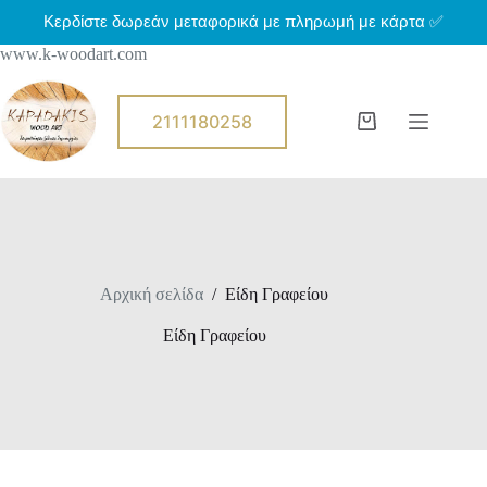
Μ
Κερδίστε δωρεάν μεταφορικά με πληρωμή με κάρτα ✅
ε
www.k-woodart.com
τ
ά
β
α
2111180258
Shopping
σ
cart
η
σ
τ
ο
π
ε
ρ
Αρχική σελίδα
/
Είδη Γραφείου
ι
ε
χ
Είδη Γραφείου
ό
μ
ε
ν
ο