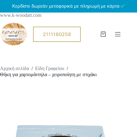
Μ
Κερδίστε δωρεάν μεταφορικά με πληρωμή με κάρτα ✅
ε
www.k-woodart.com
τ
ά
β
α
2111180258
Shopping
σ
cart
η
σ
τ
ο
π
Αρχική σελίδα
/
Είδη Γραφείου
/
ε
Θήκη για χαρτομάντηλα – χειροποίητη με στιχάκι
ρ
ι
ε
χ
ό
μ
ε
ν
ο