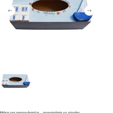
Θήκη για χαρτομάντηλα – χειροποίητη με στιχάκι