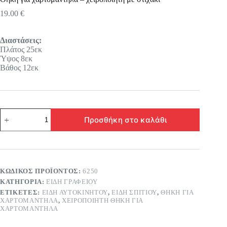
19.00
€
Διαστάσεις:
Πλάτος 25εκ
Ύψος 8εκ
Βάθος 12εκ
Θήκη
Προσθήκη στο καλάθι
για
χαρτομάντηλα
–
χειροποίητη
με
στιχάκι
ΚΩΔΙΚΌΣ ΠΡΟΪΌΝΤΟΣ:
6250
ποσότητα
ΚΑΤΗΓΟΡΊΑ:
ΕΊΔΗ ΓΡΑΦΕΊΟΥ
ΕΤΙΚΈΤΕΣ:
ΕΙΔΗ ΑΥΤΟΚΙΝΗΤΟΥ
,
ΕΊΔΗ ΣΠΙΤΙΟΥ
,
ΘΗΚΗ ΓΙΑ
ΧΑΡΤΟΜΑΝΤΗΛΑ
,
ΧΕΙΡΟΠΟΊΗΤΗ ΘΉΚΗ ΓΙΑ
ΧΑΡΤΟΜΆΝΤΗΛΑ