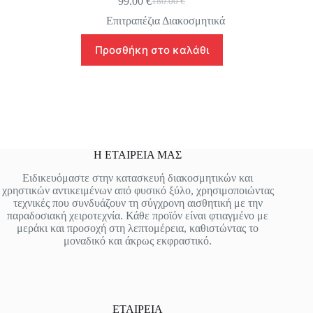
99.00
€
180.00
€
Original
Η
price
τρέχουσα
Επιτραπέζια Διακοσμητικά
was:
τιμή
180.00 €.
είναι:
Προσθήκη στο καλάθι
99.00 €.
Η ΕΤΑΙΡΕΙΑ ΜΑΣ
Ειδικευόμαστε στην κατασκευή διακοσμητικών και
χρηστικών αντικειμένων από φυσικό ξύλο, χρησιμοποιώντας
τεχνικές που συνδυάζουν τη σύγχρονη αισθητική με την
παραδοσιακή χειροτεχνία. Κάθε προϊόν είναι φτιαγμένο με
μεράκι και προσοχή στη λεπτομέρεια, καθιστώντας το
μοναδικό και άκρως εκφραστικό.
ΕΤΑΙΡΕΙΑ