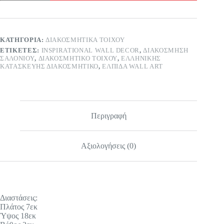
Ελπίδα
ποσότητα
ΚΑΤΗΓΟΡΊΑ:
ΔΙΑΚΟΣΜΗΤΙΚΆ ΤΟΊΧΟΥ
ΕΤΙΚΈΤΕΣ:
INSPIRATIONAL WALL DECOR
,
ΔΙΑΚΌΣΜΗΣΗ
ΣΑΛΟΝΙΟΎ
,
ΔΙΑΚΟΣΜΗΤΙΚΌ ΤΟΊΧΟΥ
,
ΕΛΛΗΝΙΚΉΣ
ΚΑΤΑΣΚΕΥΉΣ ΔΙΑΚΟΣΜΗΤΙΚΌ
,
ΕΛΠΊΔΑ WALL ART
Περιγραφή
Αξιολογήσεις (0)
Διαστάσεις:
Πλάτος 7εκ
Ύψος 18εκ