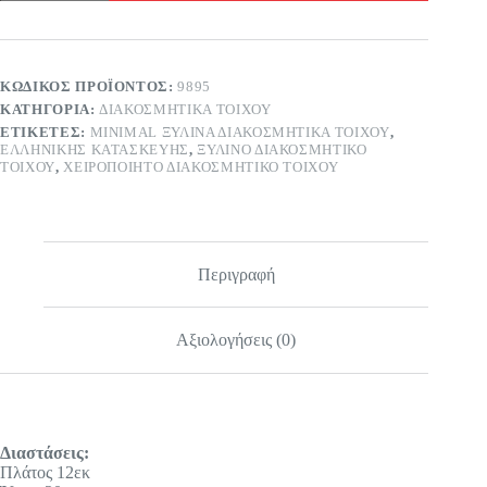
Φάρος
ποσότητα
ΚΩΔΙΚΌΣ ΠΡΟΪΌΝΤΟΣ:
9895
ΚΑΤΗΓΟΡΊΑ:
ΔΙΑΚΟΣΜΗΤΙΚΆ ΤΟΊΧΟΥ
ΕΤΙΚΈΤΕΣ:
MINIMAL ΞΎΛΙΝΑ ΔΙΑΚΟΣΜΗΤΙΚΆ ΤΟΊΧΟΥ
,
ΕΛΛΗΝΙΚΗΣ ΚΑΤΑΣΚΕΥΗΣ
,
ΞΎΛΙΝΟ ΔΙΑΚΟΣΜΗΤΙΚΌ
ΤΟΊΧΟΥ
,
ΧΕΙΡΟΠΟΊΗΤΟ ΔΙΑΚΟΣΜΗΤΙΚΌ ΤΟΊΧΟΥ
Περιγραφή
Αξιολογήσεις (0)
Διαστάσεις:
Πλάτος 12εκ