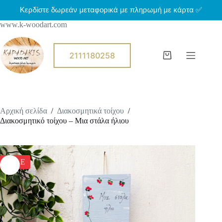
Μ
Κερδίστε δωρεάν μεταφορικά με πληρωμή με κάρτα ✅
ε
www.k-woodart.com
τ
ά
β
α
2111180258
Shopping
σ
cart
η
σ
τ
ο
π
Αρχική σελίδα
/
Διακοσμητικά τοίχου
/
ε
Διακοσμητικό τοίχου – Μια στάλα ήλιου
ρ
ι
ε
χ
ό
SALE
μ
ε
ν
ο