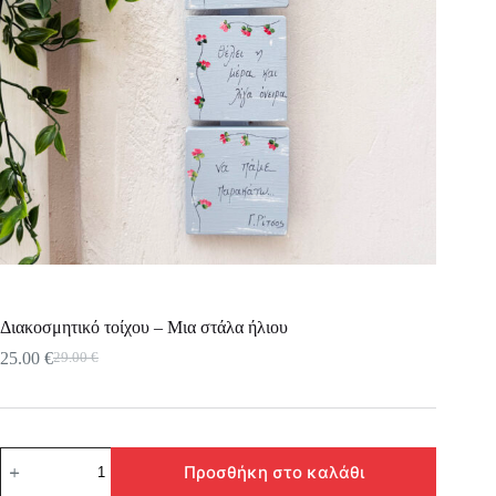
Διακοσμητικό τοίχου – Μια στάλα ήλιου
25.00
€
29.00
€
Original
Η
price
τρέχουσα
was:
τιμή
29.00 €.
είναι:
25.00 €.
Διακοσμητικό
Προσθήκη στο καλάθι
τοίχου
-