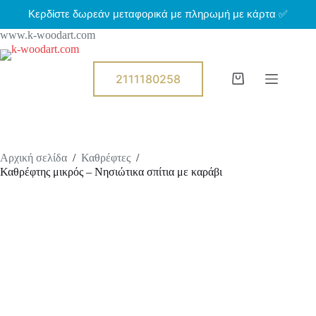
Μ
Κερδίστε δωρεάν μεταφορικά με πληρωμή με κάρτα ✅
ε
www.k-woodart.com
τ
ά
β
α
2111180258
Shopping
σ
cart
η
σ
τ
ο
π
Αρχική σελίδα
/
Καθρέφτες
/
ε
Καθρέφτης μικρός – Νησιώτικα σπίτια με καράβι
ρ
ι
ε
χ
ό
μ
ε
ν
ο