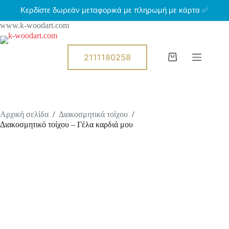
Μ
Κερδίστε δωρεάν μεταφορικά με πληρωμή με κάρτα ✅
ε
www.k-woodart.com
τ
ά
β
α
2111180258
Shopping
σ
cart
η
σ
τ
ο
π
Αρχική σελίδα
/
Διακοσμητικά τοίχου
/
ε
Διακοσμητικό τοίχου – Γέλα καρδιά μου
ρ
ι
ε
χ
ό
μ
ε
ν
ο