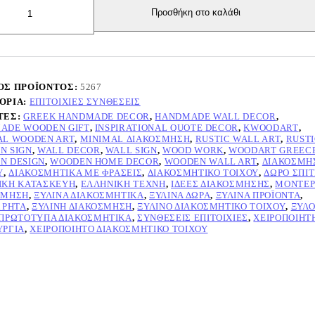
Προσθήκη στο καλάθι
τα
ΌΣ ΠΡΟΪΌΝΤΟΣ:
5267
ΟΡΊΑ:
ΕΠΙΤΟΊΧΙΕΣ ΣΥΝΘΈΣΕΙΣ
ΤΕΣ:
GREEK HANDMADE DECOR
,
HANDMADE WALL DECOR
,
ADE WOODEN GIFT
,
INSPIRATIONAL QUOTE DECOR
,
KWOODART
,
AL WOODEN ART
,
MINIMAL ΔΙΑΚΌΣΜΗΣΗ
,
RUSTIC WALL ART
,
RUST
N SIGN
,
WALL DECOR
,
WALL SIGN
,
WOOD WORK
,
WOODART GREEC
N DESIGN
,
WOODEN HOME DECOR
,
WOODEN WALL ART
,
ΔΙΑΚΌΣΜΗ
Ύ
,
ΔΙΑΚΟΣΜΗΤΙΚΆ ΜΕ ΦΡΆΣΕΙΣ
,
ΔΙΑΚΟΣΜΗΤΙΚΌ ΤΟΊΧΟΥ
,
ΔΏΡΟ ΣΠΙΤ
ΙΚΉ ΚΑΤΑΣΚΕΥΉ
,
ΕΛΛΗΝΙΚΉ ΤΈΧΝΗ
,
ΙΔΈΕΣ ΔΙΑΚΌΣΜΗΣΗΣ
,
ΜΟΝΤΈ
ΣΜΗΣΗ
,
ΞΎΛΙΝΑ ΔΙΑΚΟΣΜΗΤΙΚΆ
,
ΞΎΛΙΝΑ ΔΏΡΑ
,
ΞΎΛΙΝΑ ΠΡΟΪΌΝΤΑ
,
 ΡΗΤΆ
,
ΞΎΛΙΝΗ ΔΙΑΚΌΣΜΗΣΗ
,
ΞΎΛΙΝΟ ΔΙΑΚΟΣΜΗΤΙΚΌ ΤΟΊΧΟΥ
,
ΞΎΛΟ
ΠΡΩΤΌΤΥΠΑ ΔΙΑΚΟΣΜΗΤΙΚΆ
,
ΣΥΝΘΈΣΕΙΣ ΕΠΙΤΟΊΧΙΕΣ
,
ΧΕΙΡΟΠΟΊΗΤ
ΥΡΓΊΑ
,
ΧΕΙΡΟΠΟΊΗΤΟ ΔΙΑΚΟΣΜΗΤΙΚΌ ΤΟΊΧΟΥ