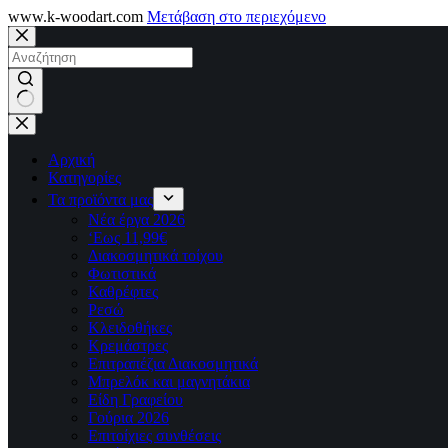
www.k-woodart.com
Μετάβαση στο περιεχόμενο
No
results
Αρχική
Κατηγορίες
Τα προϊόντα μας
Νέα έργα 2026
‘Εως 11,99€
Διακοσμητικά τοίχου
Φωτιστικά
Καθρέφτες
Ρεσώ
Kλειδοθήκες
Κρεμάστρες
Επιτραπέζια Διακοσμητικά
Μπρελόκ και μαγνητάκια
Είδη Γραφείου
Γούρια 2026
Επιτοίχιες συνθέσεις