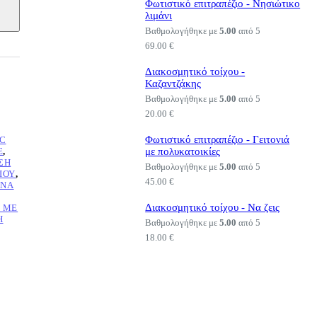
Φωτιστικό επιτραπέζιο - Νησιώτικο
λιμάνι
Βαθμολογήθηκε με
5.00
από 5
69.00
€
Διακοσμητικό τοίχου -
Καζαντζάκης
Βαθμολογήθηκε με
5.00
από 5
20.00
€
Φωτιστικό επιτραπέζιο - Γειτονιά
IC
E
,
με πολυκατοικίες
ΣΗ
Βαθμολογήθηκε με
5.00
από 5
ΙΟΎ
,
45.00
€
ΡΝΑ
Διακοσμητικό τοίχου - Να ζεις
 ΜΕ
Η
Βαθμολογήθηκε με
5.00
από 5
18.00
€