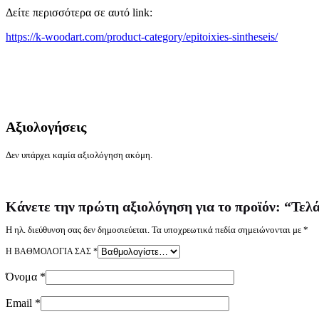
Δείτε περισσότερα σε αυτό link:
https://k-woodart.com/product-category/epitoixies-sintheseis/
Αξιολογήσεις
Δεν υπάρχει καμία αξιολόγηση ακόμη.
Κάνετε την πρώτη αξιολόγηση για το προϊόν: “Τελά
Η ηλ. διεύθυνση σας δεν δημοσιεύεται.
Τα υποχρεωτικά πεδία σημειώνονται με
*
Η ΒΑΘΜΟΛΟΓΊΑ ΣΑΣ
*
Όνομα
*
Email
*