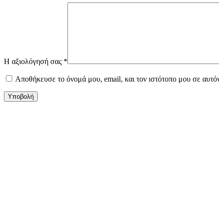
Η αξιολόγησή σας
*
Αποθήκευσε το όνομά μου, email, και τον ιστότοπο μου σε αυτό
Υποβολή
Καδράκι Ξύλινο – σπίτι με δέντρο
19.00
€
Επιτοίχιες συνθέσεις