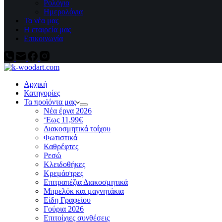
Ρολόγια
Ημερολόγια
Τα νέα μας
Η εταιρεία μας
Επικοινωνία
Αρχική
Κατηγορίες
Τα προϊόντα μας
Νέα έργα 2026
‘Εως 11,99€
Διακοσμητικά τοίχου
Φωτιστικά
Καθρέφτες
Ρεσώ
Kλειδοθήκες
Κρεμάστρες
Επιτραπέζια Διακοσμητικά
Μπρελόκ και μαγνητάκια
Είδη Γραφείου
Γούρια 2026
Επιτοίχιες συνθέσεις