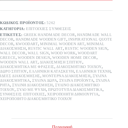
καράβι
μπλε
ποσότητα
ΚΩΔΙΚΌΣ ΠΡΟΪΌΝΤΟΣ:
5262
ΚΑΤΗΓΟΡΊΑ:
ΕΠΙΤΟΊΧΙΕΣ ΣΥΝΘΈΣΕΙΣ
ΕΤΙΚΈΤΕΣ:
GREEK HANDMADE DECOR
,
HANDMADE WALL
DECOR
,
HANDMADE WOODEN GIFT
,
INSPIRATIONAL QUOTE
DECOR
,
KWOODART
,
MINIMAL WOODEN ART
,
MINIMAL
ΔΙΑΚΌΣΜΗΣΗ
,
RUSTIC WALL ART
,
RUSTIC WOODEN SIGN
,
WALL DECOR
,
WALL SIGN
,
WOOD WORK
,
WOODART
GREECE
,
WOODEN DESIGN
,
WOODEN HOME DECOR
,
WOODEN WALL ART
,
ΔΙΑΚΌΣΜΗΣΗ ΣΠΙΤΙΟΎ
,
ΔΙΑΚΟΣΜΗΤΙΚΆ ΜΕ ΦΡΆΣΕΙΣ
,
ΔΙΑΚΟΣΜΗΤΙΚΌ ΤΟΊΧΟΥ
,
ΔΏΡΟ ΣΠΙΤΙΟΎ
,
ΕΛΛΗΝΙΚΉ ΚΑΤΑΣΚΕΥΉ
,
ΕΛΛΗΝΙΚΉ ΤΈΧΝΗ
,
ΙΔΈΕΣ ΔΙΑΚΌΣΜΗΣΗΣ
,
ΜΟΝΤΈΡΝΑ ΔΙΑΚΌΣΜΗΣΗ
,
ΞΎΛΙΝΑ
ΔΙΑΚΟΣΜΗΤΙΚΆ
,
ΞΎΛΙΝΑ ΔΏΡΑ
,
ΞΎΛΙΝΑ ΠΡΟΪΌΝΤΑ
,
ΞΎΛΙΝΑ
ΡΗΤΆ
,
ΞΎΛΙΝΗ ΔΙΑΚΌΣΜΗΣΗ
,
ΞΎΛΙΝΟ ΔΙΑΚΟΣΜΗΤΙΚΌ
ΤΟΊΧΟΥ
,
ΞΎΛΟ ΜΕ ΨΥΧΉ
,
ΠΡΩΤΌΤΥΠΑ ΔΙΑΚΟΣΜΗΤΙΚΆ
,
ΣΥΝΘΈΣΕΙΣ ΕΠΙΤΟΊΧΙΕΣ
,
ΧΕΙΡΟΠΟΊΗΤΗ ΔΗΜΙΟΥΡΓΊΑ
,
ΧΕΙΡΟΠΟΊΗΤΟ ΔΙΑΚΟΣΜΗΤΙΚΌ ΤΟΊΧΟΥ
Περιγραφή