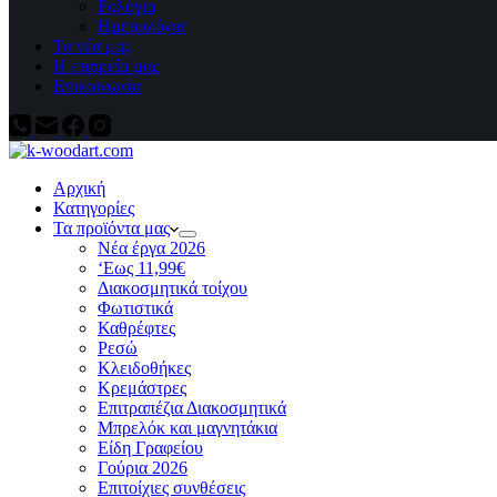
Ρολόγια
Ημερολόγια
Τα νέα μας
Η εταιρεία μας
Επικοινωνία
Αρχική
Κατηγορίες
Τα προϊόντα μας
Νέα έργα 2026
‘Εως 11,99€
Διακοσμητικά τοίχου
Φωτιστικά
Καθρέφτες
Ρεσώ
Kλειδοθήκες
Κρεμάστρες
Επιτραπέζια Διακοσμητικά
Μπρελόκ και μαγνητάκια
Είδη Γραφείου
Γούρια 2026
Επιτοίχιες συνθέσεις