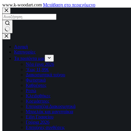
www.k-woodart.com
Μετάβαση στο περιεχόμενο
No
results
Αρχική
Κατηγορίες
Τα προϊόντα μας
Νέα έργα 2026
‘Εως 11,99€
Διακοσμητικά τοίχου
Φωτιστικά
Καθρέφτες
Ρεσώ
Kλειδοθήκες
Κρεμάστρες
Επιτραπέζια Διακοσμητικά
Μπρελόκ και μαγνητάκια
Είδη Γραφείου
Γούρια 2026
Επιτοίχιες συνθέσεις