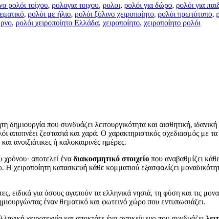
νο ρολόι τοίχου
,
ρολογια τοιχου
,
ρολοι
,
ρολόι για δώρο
,
ρολόι για παι
εματικό
,
ρολόι με ήλιο
,
ρολόι ξύλινο χειροποίητο
,
ρολόι πρωτότυπο
,
έρνο
,
ρολόι χειροποίητο Ελλάδα
,
χειροποίητο
,
χειροποίητο ρολόι
ητη δημιουργία που συνδυάζει λειτουργικότητα και αισθητική, ιδανικ
όι αποπνέει ζεστασιά και χαρά. Ο χαρακτηριστικός σχεδιασμός με τα 
και ανοιξιάτικες ή καλοκαιρινές ημέρες.
ου χρόνου· αποτελεί ένα
διακοσμητικό στοιχείο
που αναβαθμίζει κάθε
. Η χειροποίητη κατασκευή κάθε κομματιού εξασφαλίζει μοναδικότητα
ες, ειδικά για όσους αγαπούν τα ελληνικά νησιά, τη φύση και τις μονα
ημιουργώντας έναν θεματικό και φωτεινό χώρο που εντυπωσιάζει.
ελληνική χειροτεχνία και αποκτάτε ένα αντικείμενο που συνδυάζει
λει