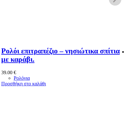
Ρολόι επιτραπέζιο – νησιώτικα σπίτια
Ρολ
με καράβι.
39.0
39.00
€
Προσ
Ρολόγια
Προσθήκη στο καλάθι