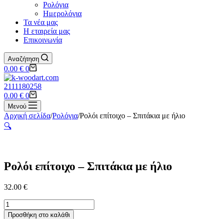
Ρολόγια
Ημερολόγια
Τα νέα μας
Η εταιρεία μας
Επικοινωνία
Αναζήτηση
Shopping
0.00
€
0
cart
2111180258
Shopping
0.00
€
0
cart
Μενού
Αρχική σελίδα
/
Ρολόγια
/
Ρολόι επίτοιχο – Σπιτάκια με ήλιο
🔍
Ρολόι επίτοιχο – Σπιτάκια με ήλιο
32.00
€
Ρολόι
επίτοιχο
Προσθήκη στο καλάθι