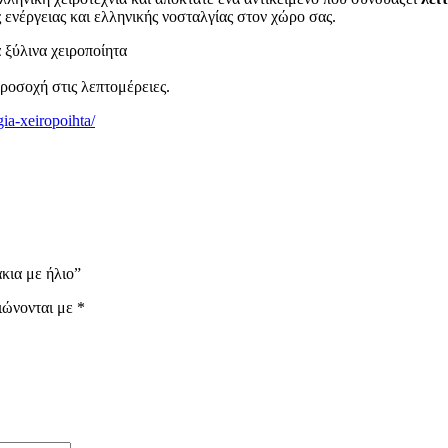
 ενέργειας και ελληνικής νοσταλγίας στον χώρο σας.
 ξύλινα χειροποίητα
ροσοχή στις λεπτομέρειες.
ia-xeiropoihta/
άκια με ήλιο”
ιώνονται με
*