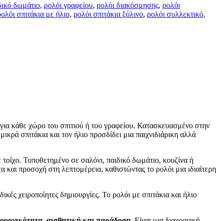
δικό δωμάτιο
,
ρολόι γραφείου
,
ρολόι διακόσμησης
,
ρολόι
ρολόι σπιτάκια με ήλιο
,
ρολόι σπιτάκια ξύλινο
,
ρολόι συλλεκτικό
,
ή για κάθε χώρο του σπιτιού ή του γραφείου. Κατασκευασμένο στην
μικρά σπιτάκια και τον ήλιο προσδίδει μια παιχνιδιάρικη αλλά
 τοίχο. Τοποθετημένο σε σαλόνι, παιδικό δωμάτιο, κουζίνα ή
 και προσοχή στη λεπτομέρεια, καθιστώντας το ρολόι μια ιδιαίτερη
δικές χειροποίητες δημιουργίες. Το ρολόι με σπιτάκια και ήλιο
τουργικότητα, αισθητική και παράδοση
. Είναι μια διαχρονική