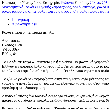
–
Κωδικός προϊόντος:
1002
Κατηγορία:
Ρολόγια
Ετικέτες:
ξύλινο
,
ξύλι
Σπιτάκια
διακοσμητικό
,
ρολόι ελληνικής χειροτεχνίας
,
ρολόι επίτοιχο
,
ρολόι θ
με
ρολόι τοίχου για σπίτι
,
ρολόι τοίχου διακόσμηση
,
ρολόι τοίχου μοντ
ήλιο
ποσότητα
Περιγραφή
Αξιολογήσεις (0)
Ρολόι επίτοιχο – Σπιτάκια με ήλιο
Διαστάσεις:
Πλάτος 10εκ
Ύψος 30εκ
Βάθος 4εκ
Το
Ρολόι επίτοιχο – Σπιτάκια με ήλιο
είναι μια μοναδική χειροποί
Ελλάδα με ποιοτικό ξύλο και φροντίδα στη λεπτομέρεια, αυτό το ρολ
ταυτόχρονα κομψή αισθητική, που θυμίζει ελληνικά νησιωτικά τοπία 
Το ξύλινο ρολόι δεν περιορίζεται στην απλή λειτουργία μέτρησης τ
γραφείο, φέρνει ζωντάνια, χρώμα και ελληνικό χαρακτήρα στον χώρο
προσθήκη στη διακόσμηση.
Αποτελεί επίσης ένα
ιδανικό δώρο
για φίλους, συγγενείς ή συνεργάτ
μπορεί να συνδυαστεί εύκολα με άλλα διακοσμητικά αντικείμενα, δ
Επιλέγοντας το
Ρολόι επίτοιχο – Σπιτάκια με ήλιο
, στηρίζετε την 