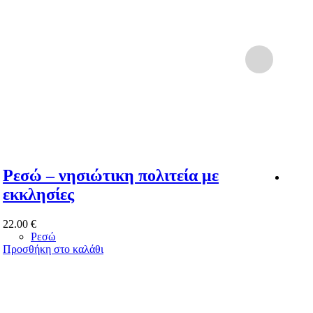
Ρεσώ – νησιώτικη πολιτεία με
Ρεσ
εκκλησίες
22.0
22.00
€
Προσ
Ρεσώ
Προσθήκη στο καλάθι