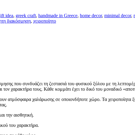
ift idea
,
greek craft
,
handmade in Greece
,
home decor
,
minimal decor
,
ίητη διακόσμηση
,
χειροποίητο
σμησης που συνδυάζει τη ζεστασιά του φυσικού ξύλου με τη λεπτομέρ
και τον χαρακτήρα τους. Κάθε κομμάτι έχει το δικό του μοναδικό «απ
ήσουν ατμόσφαιρα χαλάρωσης σε οποιονδήποτε χώρο. Τα χειροποίητα 
τας.
αι την αισθητική.
ικού του χαρακτήρα.