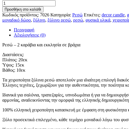
Ρεσώ
–
Προσθήκη στο καλάθι
2
Κωδικός προϊόντος:
7026
Κατηγορία:
Ρεσώ
Ετικέτες:
decor candle
,
g
καράβια
μοναδικό δώρο
,
ξύλινο
,
ξύλινο ρεσώ
,
ρεσώ
,
φυσικά υλικά
,
χειροπο
και
εκκλησία
Περιγραφή
σε
Αξιολογήσεις (0)
βράχια
ποσότητα
Ρεσώ – 2 καράβια και εκκλησία σε βράχια
Διαστάσεις:
Πλάτος: 20εκ
Ύψος: 15εκ
Βάθος: 10εκ
Τα χειροποίητα ξύλινα ρεσώ αποτελούν μια ιδιαίτερη επιλογή διακό
Έλληνες τεχνίτες, ξεχωρίζουν για την αυθεντικότητα, την ποιότητα 
Ιδανικά για σαλόνια, τραπεζαρίες, υπνοδωμάτια ή για να δημιουργ
αρμονίας, αναδεικνύοντας την ομορφιά της ελληνικής δημιουργικότη
100% ελληνική χειροποίητη κατασκευή με έμφαση στη φυσικότητα κ
Ξύλο προσεκτικά επιλεγμένο, κάθε τεμάχιο μοναδικό λόγω του φυσ