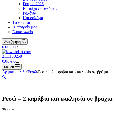
Γούρια 2026
Επιτοίχιες συνθέσεις
Ρολόγια
Ημερολόγια
Τα νέα μας
Η εταιρεία μας
Επικοινωνία
Αναζήτηση
Shopping
0.00
€
0
cart
2111180258
Shopping
0.00
€
0
cart
Μενού
Αρχική σελίδα
/
Ρεσώ
/
Ρεσώ – 2 καράβια και εκκλησία σε βράχια
🔍
Ρεσώ – 2 καράβια και εκκλησία σε βράχια
25.00
€