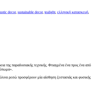
rustic decor
,
sustainable decor
,
tealight
,
ελληνική κατασκευή
,
εια της παραδοσιακής τεχνικής. Φτιαγμένα ένα προς ένα από
οτύπωμα».
ξύλινα ρεσώ προσφέρουν μία αίσθηση ζεστασιάς και φυσικής