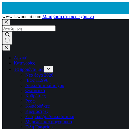
www.k-woodart.com
Μετάβαση στο περιεχόμενο
No
results
Αρχική
Κατηγορίες
Τα προϊόντα μας
Νέα έργα 2026
‘Εως 11,99€
Διακοσμητικά τοίχου
Φωτιστικά
Καθρέφτες
Ρεσώ
Kλειδοθήκες
Κρεμάστρες
Επιτραπέζια Διακοσμητικά
Μπρελόκ και μαγνητάκια
Είδη Γραφείου