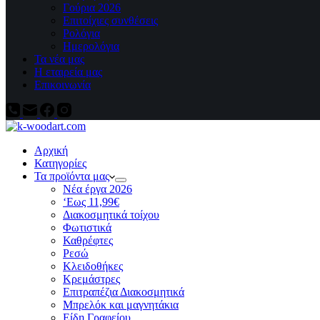
Γούρια 2026
Επιτοίχιες συνθέσεις
Ρολόγια
Ημερολόγια
Τα νέα μας
Η εταιρεία μας
Επικοινωνία
Αρχική
Κατηγορίες
Τα προϊόντα μας
Νέα έργα 2026
‘Εως 11,99€
Διακοσμητικά τοίχου
Φωτιστικά
Καθρέφτες
Ρεσώ
Kλειδοθήκες
Κρεμάστρες
Επιτραπέζια Διακοσμητικά
Μπρελόκ και μαγνητάκια
Είδη Γραφείου