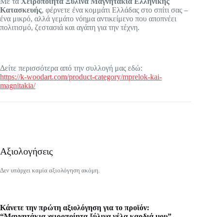
Με τα
Χειροποίητα Ξύλινα Μαγνητάκια Ελληνικής
Κατασκευής
, φέρνετε ένα κομμάτι Ελλάδας στο σπίτι σας –
ένα μικρό, αλλά γεμάτο νόημα αντικείμενο που αποπνέει
πολιτισμό, ζεστασιά και αγάπη για την τέχνη.
Δείτε περισσότερα από την συλλογή μας εδώ:
https://k-woodart.com/product-category/mprelok-kai-
magnitakia/
Αξιολογήσεις
Δεν υπάρχει καμία αξιολόγηση ακόμη.
Κάνετε την πρώτη αξιολόγηση για το προϊόν:
“Μαγνητάκια χειροποίητα ξύλινα γέλα καρδιά μου”