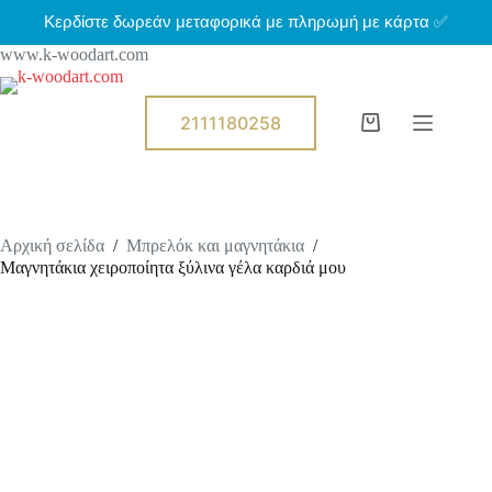
Μ
Κερδίστε δωρεάν μεταφορικά με πληρωμή με κάρτα ✅
ε
www.k-woodart.com
τ
ά
β
α
2111180258
Shopping
σ
cart
η
σ
τ
ο
π
Αρχική σελίδα
/
Μπρελόκ και μαγνητάκια
/
ε
Μαγνητάκια χειροποίητα ξύλινα γέλα καρδιά μου
ρ
ι
ε
χ
ό
μ
ε
ν
ο