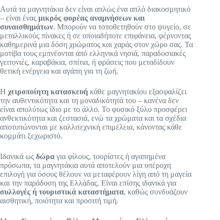
Αυτά τα μαγνητάκια δεν είναι απλώς ένα απλό διακοσμητικό
– είναι ένας
μικρός φορέας αναμνήσεων και
συναισθημάτων
. Μπορούν να τοποθετηθούν στο ψυγείο, σε
μεταλλικούς πίνακες ή σε οποιαδήποτε επιφάνεια, φέρνοντας
καθημερινά μια δόση χρώματος και χαράς στον χώρο σας. Τα
μοτίβα τους εμπνέονται από ελληνικά νησιά, παραδοσιακές
γειτονιές, καραβάκια, σπίτια, ή φράσεις που μεταδίδουν
θετική ενέργεια και αγάπη για τη ζωή.
Η
χειροποίητη κατασκευή
κάθε μαγνητακίου εξασφαλίζει
την αυθεντικότητα και τη μοναδικότητά του – κανένα δεν
είναι απολύτως ίδιο με το άλλο. Το φυσικό ξύλο προσφέρει
ανθεκτικότητα και ζεστασιά, ενώ τα χρώματα και τα σχέδια
αποτυπώνονται με καλλιτεχνική επιμέλεια, κάνοντας κάθε
κομμάτι ξεχωριστό.
Ιδανικά ως
δώρα
για φίλους, τουρίστες ή αγαπημένα
πρόσωπα, τα μαγνητάκια αυτά αποτελούν μια υπέροχη
επιλογή για όσους θέλουν να μεταφέρουν λίγη από τη μαγεία
και την παράδοση της Ελλάδας. Είναι επίσης ιδανικά για
συλλογές ή τουριστικά καταστήματα
, καθώς συνδυάζουν
αισθητική, ποιότητα και προσιτή τιμή.