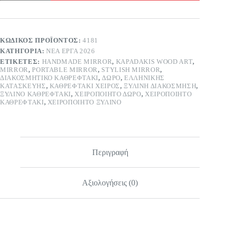
Σομόν
ποσότητα
ΚΩΔΙΚΌΣ ΠΡΟΪΌΝΤΟΣ:
4181
ΚΑΤΗΓΟΡΊΑ:
ΝΈΑ ΈΡΓΑ 2026
ΕΤΙΚΈΤΕΣ:
HANDMADE MIRROR
,
KAPADAKIS WOOD ART
,
MIRROR
,
PORTABLE MIRROR
,
STYLISH MIRROR
,
ΔΙΑΚΟΣΜΗΤΙΚΌ ΚΑΘΡΕΦΤΆΚΙ
,
ΔΏΡΟ
,
ΕΛΛΗΝΙΚΗΣ
ΚΑΤΑΣΚΕΥΗΣ
,
ΚΑΘΡΕΦΤΆΚΙ ΧΕΙΡΌΣ
,
ΞΎΛΙΝΗ ΔΙΑΚΌΣΜΗΣΗ
,
ΞΎΛΙΝΟ ΚΑΘΡΕΦΤΆΚΙ
,
ΧΕΙΡΟΠΟΊΗΤΟ ΔΏΡΟ
,
ΧΕΙΡΟΠΟΊΗΤΟ
ΚΑΘΡΕΦΤΆΚΙ
,
ΧΕΙΡΟΠΟΊΗΤΟ ΞΎΛΙΝΟ
Περιγραφή
Αξιολογήσεις (0)