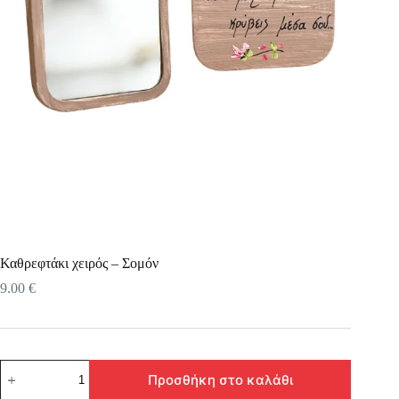
Καθρεφτάκι χειρός – Σομόν
9.00
€
Καθρεφτάκι
Προσθήκη στο καλάθι
χειρός
–