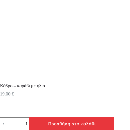
Κάδρο – καράβι με ήλιο
19.00
€
Κάδρο
Προσθήκη στο καλάθι
–
καράβι