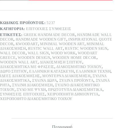
με
ήλιο
ποσότητα
ΚΩΔΙΚΌΣ ΠΡΟΪΌΝΤΟΣ:
5237
ΚΑΤΗΓΟΡΊΑ:
ΕΠΙΤΟΊΧΙΕΣ ΣΥΝΘΈΣΕΙΣ
ΕΤΙΚΈΤΕΣ:
GREEK HANDMADE DECOR
,
HANDMADE WALL
DECOR
,
HANDMADE WOODEN GIFT
,
INSPIRATIONAL QUOTE
DECOR
,
KWOODART
,
MINIMAL WOODEN ART
,
MINIMAL
ΔΙΑΚΌΣΜΗΣΗ
,
RUSTIC WALL ART
,
RUSTIC WOODEN SIGN
,
WALL DECOR
,
WALL SIGN
,
WOOD WORK
,
WOODART
GREECE
,
WOODEN DESIGN
,
WOODEN HOME DECOR
,
WOODEN WALL ART
,
ΔΙΑΚΌΣΜΗΣΗ ΣΠΙΤΙΟΎ
,
ΔΙΑΚΟΣΜΗΤΙΚΆ ΜΕ ΦΡΆΣΕΙΣ
,
ΔΙΑΚΟΣΜΗΤΙΚΌ ΤΟΊΧΟΥ
,
ΔΏΡΟ ΣΠΙΤΙΟΎ
,
ΕΛΛΗΝΙΚΉ ΚΑΤΑΣΚΕΥΉ
,
ΕΛΛΗΝΙΚΉ ΤΈΧΝΗ
,
ΙΔΈΕΣ ΔΙΑΚΌΣΜΗΣΗΣ
,
ΜΟΝΤΈΡΝΑ ΔΙΑΚΌΣΜΗΣΗ
,
ΞΎΛΙΝΑ
ΔΙΑΚΟΣΜΗΤΙΚΆ
,
ΞΎΛΙΝΑ ΔΏΡΑ
,
ΞΎΛΙΝΑ ΠΡΟΪΌΝΤΑ
,
ΞΎΛΙΝΑ
ΡΗΤΆ
,
ΞΎΛΙΝΗ ΔΙΑΚΌΣΜΗΣΗ
,
ΞΎΛΙΝΟ ΔΙΑΚΟΣΜΗΤΙΚΌ
ΤΟΊΧΟΥ
,
ΞΎΛΟ ΜΕ ΨΥΧΉ
,
ΠΡΩΤΌΤΥΠΑ ΔΙΑΚΟΣΜΗΤΙΚΆ
,
ΣΥΝΘΈΣΕΙΣ ΕΠΙΤΟΊΧΙΕΣ
,
ΧΕΙΡΟΠΟΊΗΤΗ ΔΗΜΙΟΥΡΓΊΑ
,
ΧΕΙΡΟΠΟΊΗΤΟ ΔΙΑΚΟΣΜΗΤΙΚΌ ΤΟΊΧΟΥ
Περιγραφή