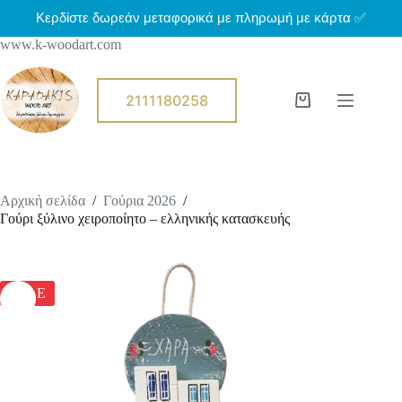
Μ
Κερδίστε δωρεάν μεταφορικά με πληρωμή με κάρτα ✅
ε
www.k-woodart.com
τ
ά
β
α
2111180258
Shopping
σ
cart
η
σ
τ
ο
π
Αρχική σελίδα
/
Γούρια 2026
/
ε
Γούρι ξύλινο χειροποίητο – ελληνικής κατασκευής
ρ
ι
ε
χ
ό
SALE
μ
ε
ν
ο