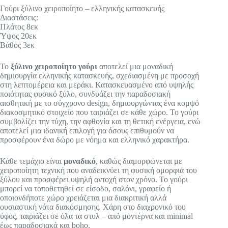
Γούρι ξύλινο χειροποίητο – ελληνικής κατασκευής
Διαστάσεις:
Πλάτος 8εκ
Ύψος 20εκ
Βάθος 3εκ
Το
ξύλινο χειροποίητο γούρι
αποτελεί μια μοναδική
δημιουργία ελληνικής κατασκευής, σχεδιασμένη με προσοχή
στη λεπτομέρεια και μεράκι. Κατασκευασμένο από υψηλής
ποιότητας φυσικό ξύλο, συνδυάζει την παραδοσιακή
αισθητική με το σύγχρονο design, δημιουργώντας ένα κομψό
διακοσμητικό στοιχείο που ταιριάζει σε κάθε χώρο. Το γούρι
συμβολίζει την τύχη, την αφθονία και τη θετική ενέργεια, ενώ
αποτελεί μια ιδανική επιλογή για όσους επιθυμούν να
προσφέρουν ένα δώρο με νόημα και ελληνικό χαρακτήρα.
Κάθε τεμάχιο είναι
μοναδικό
, καθώς διαμορφώνεται με
χειροποίητη τεχνική που αναδεικνύει τη φυσική ομορφιά του
ξύλου και προσφέρει υψηλή αντοχή στον χρόνο. Το γούρι
μπορεί να τοποθετηθεί σε είσοδο, σαλόνι, γραφείο ή
οποιονδήποτε χώρο χρειάζεται μια διακριτική αλλά
ουσιαστική νότα διακόσμησης. Χάρη στο διαχρονικό του
ύφος, ταιριάζει σε όλα τα στυλ – από μοντέρνα και minimal
έως παραδοσιακά και boho.