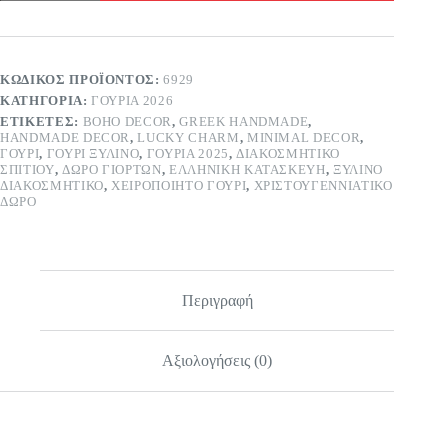
-
ελληνικής
κατασκευής
ποσότητα
ΚΩΔΙΚΌΣ ΠΡΟΪΌΝΤΟΣ:
6929
ΚΑΤΗΓΟΡΊΑ:
ΓΟΎΡΙΑ 2026
ΕΤΙΚΈΤΕΣ:
BOHO DECOR
,
GREEK HANDMADE
,
HANDMADE DECOR
,
LUCKY CHARM
,
MINIMAL DECOR
,
ΓΟΎΡΙ
,
ΓΟΎΡΙ ΞΎΛΙΝΟ
,
ΓΟΎΡΙΑ 2025
,
ΔΙΑΚΟΣΜΗΤΙΚΌ
ΣΠΙΤΙΟΎ
,
ΔΏΡΟ ΓΙΟΡΤΏΝ
,
ΕΛΛΗΝΙΚΉ ΚΑΤΑΣΚΕΥΉ
,
ΞΎΛΙΝΟ
ΔΙΑΚΟΣΜΗΤΙΚΌ
,
ΧΕΙΡΟΠΟΊΗΤΟ ΓΟΎΡΙ
,
ΧΡΙΣΤΟΥΓΕΝΝΙΆΤΙΚΟ
ΔΏΡΟ
Περιγραφή
Αξιολογήσεις (0)