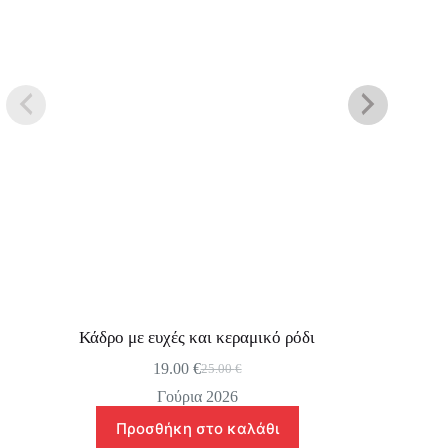
Κάδρο με ευχές και κεραμικό ρόδι
19.00
€
25.00
€
Original
Η
price
τρέχουσα
Γούρια 2026
was:
τιμή
Προσθήκη στο καλάθι
25.00 €.
είναι: