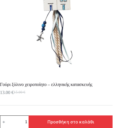
Γούρι ξύλινο χειροποίητο – ελληνικής κατασκευής
13.00
€
15.00
€
Original
Η
price
τρέχουσα
was:
τιμή
15.00 €.
είναι:
13.00 €.
Γούρι
Προσθήκη στο καλάθι
ξύλινο
χειροποίητο