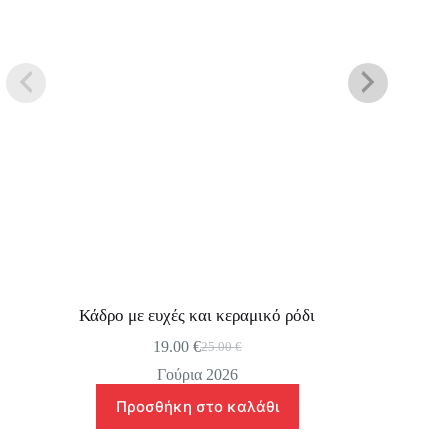
Κάδρο με ευχές και κεραμικό ρόδι
19.00
€
25.00
€
Original
Η
price
τρέχουσα
Γούρια 2026
was:
τιμή
Προσθήκη στο καλάθι
25.00 €.
είναι:
19.00 €.