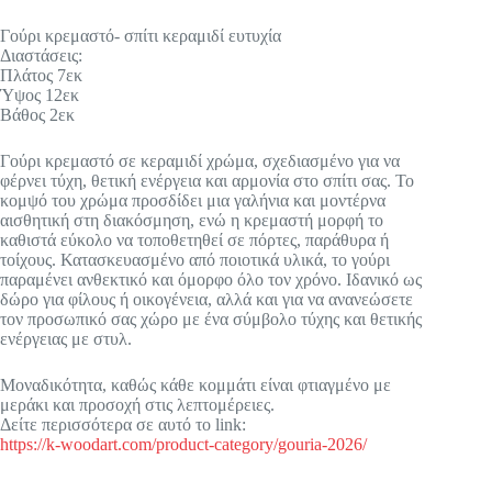
Γούρι κρεμαστό- σπίτι κεραμιδί ευτυχία
Διαστάσεις:
Πλάτος 7εκ
Ύψος 12εκ
Βάθος 2εκ
Γούρι κρεμαστό σε κεραμιδί χρώμα, σχεδιασμένο για να
φέρνει τύχη, θετική ενέργεια και αρμονία στο σπίτι σας. Το
κομψό του χρώμα προσδίδει μια γαλήνια και μοντέρνα
αισθητική στη διακόσμηση, ενώ η κρεμαστή μορφή το
καθιστά εύκολο να τοποθετηθεί σε πόρτες, παράθυρα ή
τοίχους. Κατασκευασμένο από ποιοτικά υλικά, το γούρι
παραμένει ανθεκτικό και όμορφο όλο τον χρόνο. Ιδανικό ως
δώρο για φίλους ή οικογένεια, αλλά και για να ανανεώσετε
τον προσωπικό σας χώρο με ένα σύμβολο τύχης και θετικής
ενέργειας με στυλ.
Μοναδικότητα, καθώς κάθε κομμάτι είναι φτιαγμένο με
μεράκι και προσοχή στις λεπτομέρειες.
Δείτε περισσότερα σε αυτό το link:
https://k-woodart.com/product-category/gouria-2026/