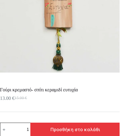
Γούρι κρεμαστό- σπίτι κεραμιδί ευτυχία
13.00
€
15.00
€
Original
Η
price
τρέχουσα
was:
τιμή
15.00 €.
είναι:
13.00 €.
Γούρι
Προσθήκη στο καλάθι
κρεμαστό-
σπίτι