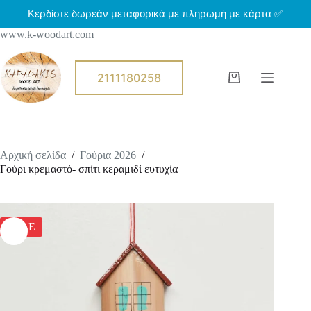
Μ
Κερδίστε δωρεάν μεταφορικά με πληρωμή με κάρτα ✅
ε
www.k-woodart.com
τ
ά
β
α
2111180258
Shopping
σ
cart
η
σ
τ
ο
π
Αρχική σελίδα
/
Γούρια 2026
/
ε
Γούρι κρεμαστό- σπίτι κεραμιδί ευτυχία
ρ
ι
ε
χ
ό
SALE
μ
ε
ν
ο