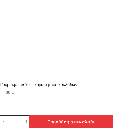
Γούρι κρεμαστό – καράβι μπλε κυκλάδων
15.00
€
Γούρι
Προσθήκη στο καλάθι
κρεμαστό
–