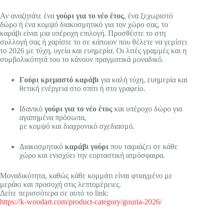
Αν αναζητάτε ένα
γούρι για το νέο έτος
, ένα ξεχωριστό
δώρο ή ένα κομψό διακοσμητικό για τον χώρο σας, το
καράβι είναι μια υπέροχη επιλογή. Προσθέστε το στη
συλλογή σας ή χαρίστε το σε κάποιον που θέλετε να γεμίσει
το 2026 με τύχη, υγεία και ευημερία. Οι λιτές γραμμές και η
συμβολικότητά του το κάνουν πραγματικά μοναδικό.
Γούρι κρεμαστό καράβι
για καλή τύχη, ευημερία και
θετική ενέργεια στο σπίτι ή στο γραφείο.
Ιδανικό
γούρι για το νέο έτος
και υπέροχο δώρο για
αγαπημένα πρόσωπα,
με κομψό και διαχρονικό σχεδιασμό.
Διακοσμητικό
καράβι γούρι
που ταιριάζει σε κάθε
χώρο και ενισχύει την εορταστική ατμόσφαιρα.
Μοναδικότητα, καθώς κάθε κομμάτι είναι φτιαγμένο με
μεράκι και προσοχή στις λεπτομέρειες.
Δείτε περισσότερα σε αυτό το link:
https://k-woodart.com/product-category/gouria-2026/