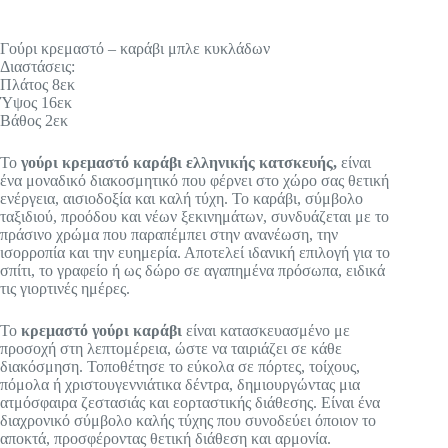
Γούρι κρεμαστό – καράβι μπλε κυκλάδων
Διαστάσεις:
Πλάτος 8εκ
Ύψος 16εκ
Βάθος 2εκ
Το
γούρι κρεμαστό καράβι ελληνικής κατσκευής,
είναι
ένα μοναδικό διακοσμητικό που φέρνει στο χώρο σας θετική
ενέργεια, αισιοδοξία και καλή τύχη. Το καράβι, σύμβολο
ταξιδιού, προόδου και νέων ξεκινημάτων, συνδυάζεται με το
πράσινο χρώμα που παραπέμπει στην ανανέωση, την
ισορροπία και την ευημερία. Αποτελεί ιδανική επιλογή για το
σπίτι, το γραφείο ή ως δώρο σε αγαπημένα πρόσωπα, ειδικά
τις γιορτινές ημέρες.
Το
κρεμαστό γούρι καράβι
είναι κατασκευασμένο με
προσοχή στη λεπτομέρεια, ώστε να ταιριάζει σε κάθε
διακόσμηση. Τοποθέτησε το εύκολα σε πόρτες, τοίχους,
πόμολα ή χριστουγεννιάτικα δέντρα, δημιουργώντας μια
ατμόσφαιρα ζεστασιάς και εορταστικής διάθεσης. Είναι ένα
διαχρονικό σύμβολο καλής τύχης που συνοδεύει όποιον το
αποκτά, προσφέροντας θετική διάθεση και αρμονία.