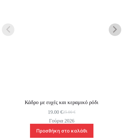
Κάδρο με ευχές και κεραμικό ρόδι
19.00
€
25.00
€
Original
Η
price
τρέχουσα
Γούρια 2026
was:
τιμή
Προσθήκη στο καλάθι
25.00 €.
είναι:
19.00 €.