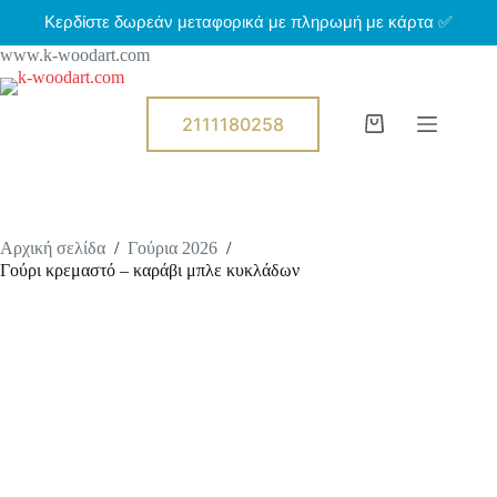
Μ
Κερδίστε δωρεάν μεταφορικά με πληρωμή με κάρτα ✅
ε
www.k-woodart.com
τ
ά
β
α
2111180258
Shopping
σ
cart
η
σ
τ
ο
π
Αρχική σελίδα
/
Γούρια 2026
/
ε
Γούρι κρεμαστό – καράβι μπλε κυκλάδων
ρ
ι
ε
χ
ό
μ
ε
ν
ο