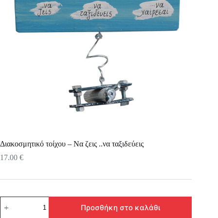
Διακοσμητικό τοίχου – Να ζεις ..να ταξιδεύεις
17.00
€
Διακοσμητικό
Προσθήκη στο καλάθι
τοίχου
-