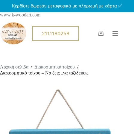
Μ
Κερδίστε δωρεάν μεταφορικά με πληρωμή με κάρτα ✅
ε
www.k-woodart.com
τ
ά
β
α
2111180258
Shopping
σ
cart
η
σ
τ
ο
π
Αρχική σελίδα
/
Διακοσμητικά τοίχου
/
ε
Διακοσμητικό τοίχου – Να ζεις ..να ταξιδεύεις
ρ
ι
ε
χ
ό
μ
ε
ν
ο