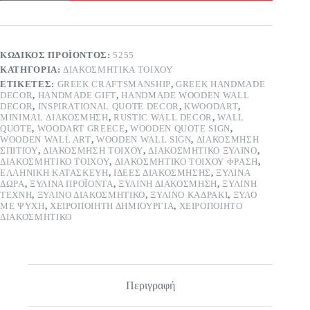
μακρόστενο
νησιώτικο
σπίτι
ποσότητα
ΚΩΔΙΚΌΣ ΠΡΟΪΌΝΤΟΣ:
5255
ΚΑΤΗΓΟΡΊΑ:
ΔΙΑΚΟΣΜΗΤΙΚΆ ΤΟΊΧΟΥ
ΕΤΙΚΈΤΕΣ:
GREEK CRAFTSMANSHIP
,
GREEK HANDMADE
DECOR
,
HANDMADE GIFT
,
HANDMADE WOODEN WALL
DECOR
,
INSPIRATIONAL QUOTE DECOR
,
KWOODART
,
MINIMAL ΔΙΑΚΌΣΜΗΣΗ
,
RUSTIC WALL DECOR
,
WALL
QUOTE
,
WOODART GREECE
,
WOODEN QUOTE SIGN
,
WOODEN WALL ART
,
WOODEN WALL SIGN
,
ΔΙΑΚΌΣΜΗΣΗ
ΣΠΙΤΙΟΎ
,
ΔΙΑΚΟΣΜΗΣΗ ΤΟΙΧΟΥ
,
ΔΙΑΚΟΣΜΗΤΙΚΌ ΞΎΛΙΝΟ
,
ΔΙΑΚΟΣΜΗΤΙΚΌ ΤΟΊΧΟΥ
,
ΔΙΑΚΟΣΜΗΤΙΚΌ ΤΟΊΧΟΥ ΦΡΆΣΗ
,
ΕΛΛΗΝΙΚΉ ΚΑΤΑΣΚΕΥΉ
,
ΙΔΈΕΣ ΔΙΑΚΌΣΜΗΣΗΣ
,
ΞΎΛΙΝΑ
ΔΏΡΑ
,
ΞΎΛΙΝΑ ΠΡΟΪΌΝΤΑ
,
ΞΎΛΙΝΗ ΔΙΑΚΌΣΜΗΣΗ
,
ΞΎΛΙΝΗ
ΤΈΧΝΗ
,
ΞΎΛΙΝΟ ΔΙΑΚΟΣΜΗΤΙΚΌ
,
ΞΎΛΙΝΟ ΚΑΔΡΆΚΙ
,
ΞΎΛΟ
ΜΕ ΨΥΧΉ
,
ΧΕΙΡΟΠΟΊΗΤΗ ΔΗΜΙΟΥΡΓΊΑ
,
ΧΕΙΡΟΠΟΊΗΤΟ
ΔΙΑΚΟΣΜΗΤΙΚΌ
Περιγραφή