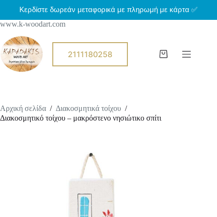
Μ
Κερδίστε δωρεάν μεταφορικά με πληρωμή με κάρτα ✅
ε
www.k-woodart.com
τ
ά
β
α
2111180258
Shopping
σ
cart
η
σ
τ
ο
π
Αρχική σελίδα
/
Διακοσμητικά τοίχου
/
ε
Διακοσμητικό τοίχου – μακρόστενο νησιώτικο σπίτι
ρ
ι
ε
χ
ό
μ
ε
ν
ο