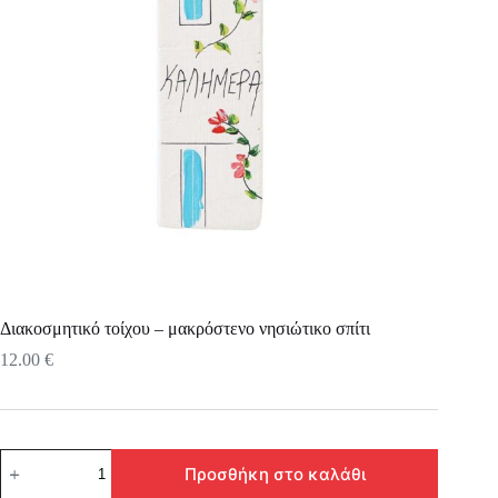
Διακοσμητικό τοίχου – μακρόστενο νησιώτικο σπίτι
12.00
€
Διακοσμητικό
Προσθήκη στο καλάθι
τοίχου
-