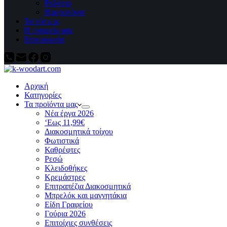
Ρολόγια
Ημερολόγια
Τα νέα μας
Η εταιρεία μας
Επικοινωνία
Αρχική
Κατηγορίες
Τα προϊόντα μας
Νέα έργα 2026
‘Εως 11,99€
Διακοσμητικά τοίχου
Φωτιστικά
Καθρέφτες
Ρεσώ
Kλειδοθήκες
Κρεμάστρες
Επιτραπέζια Διακοσμητικά
Μπρελόκ και μαγνητάκια
Είδη Γραφείου
Γούρια 2026
Επιτοίχιες συνθέσεις