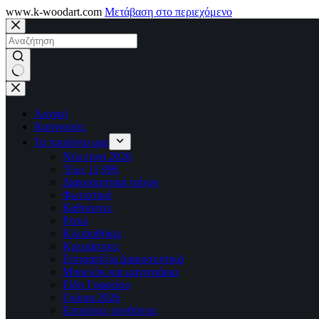
www.k-woodart.com
Μετάβαση στο περιεχόμενο
No
results
Αρχική
Κατηγορίες
Τα προϊόντα μας
Νέα έργα 2026
‘Εως 11,99€
Διακοσμητικά τοίχου
Φωτιστικά
Καθρέφτες
Ρεσώ
Kλειδοθήκες
Κρεμάστρες
Επιτραπέζια Διακοσμητικά
Μπρελόκ και μαγνητάκια
Είδη Γραφείου
Γούρια 2026
Επιτοίχιες συνθέσεις