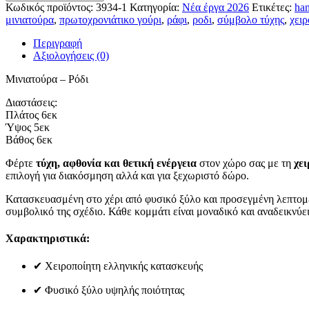
Ρόδι
Κωδικός προϊόντος:
3934-1
Κατηγορία:
Νέα έργα 2026
Ετικέτες:
ha
ποσότητα
μινιατούρα
,
πρωτοχρονιάτικο γούρι
,
ράφι
,
ροδι
,
σύμβολο τύχης
,
χειρ
Περιγραφή
Αξιολογήσεις (0)
Μινιατούρα – Ρόδι
Διαστάσεις:
Πλάτος 6εκ
Ύψος 5εκ
Βάθος 6εκ
Φέρτε
τύχη, αφθονία και θετική ενέργεια
στον χώρο σας με τη
χει
επιλογή για διακόσμηση αλλά και για ξεχωριστό δώρο.
Κατασκευασμένη στο χέρι από φυσικό ξύλο και προσεγμένη λεπτομέρε
συμβολικό της σχέδιο. Κάθε κομμάτι είναι μοναδικό και αναδεικνύει
Χαρακτηριστικά:
✔ Χειροποίητη ελληνικής κατασκευής
✔ Φυσικό ξύλο υψηλής ποιότητας