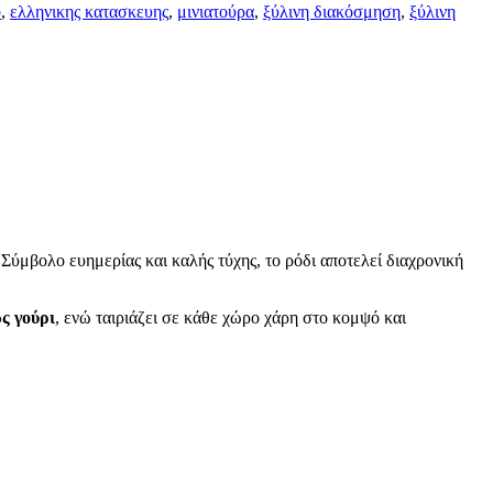
ο
,
ελληνικης κατασκευης
,
μινιατούρα
,
ξύλινη διακόσμηση
,
ξύλινη
 Σύμβολο ευημερίας και καλής τύχης, το ρόδι αποτελεί διαχρονική
ως γούρι
, ενώ ταιριάζει σε κάθε χώρο χάρη στο κομψό και