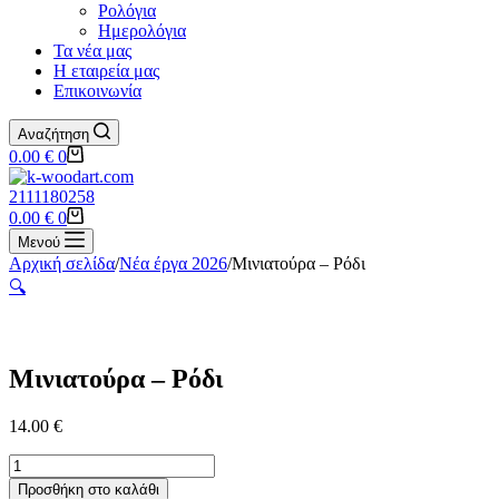
Ρολόγια
Ημερολόγια
Τα νέα μας
Η εταιρεία μας
Επικοινωνία
Αναζήτηση
Shopping
0.00
€
0
cart
2111180258
Shopping
0.00
€
0
cart
Μενού
Αρχική σελίδα
/
Νέα έργα 2026
/
Μινιατούρα – Ρόδι
🔍
Μινιατούρα – Ρόδι
14.00
€
Μινιατούρα
-
Προσθήκη στο καλάθι