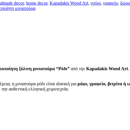
ndmade decor
,
home decor
,
Kapadakis Wood Art
,
γούρι
,
γραφείο
,
δώρ
οποίητη μινιατούρα
ροποίητη ξύλινη μινιατούρα “Ρόδι”
από την
Kapadakis Wood Art
.
ια, η μινιατούρα ρόδι είναι ιδανική για
ράφι, γραφείο, βιτρίνα ή 
 την αυθεντική ελληνική χειροτεχνία.