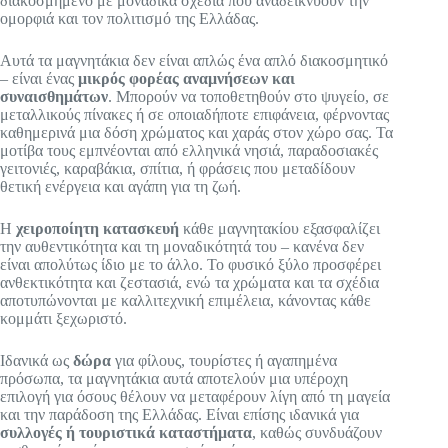
διακοσμημένο με μοναδικά σχέδια που αναδεικνύουν την
ομορφιά και τον πολιτισμό της Ελλάδας.
Αυτά τα μαγνητάκια δεν είναι απλώς ένα απλό διακοσμητικό
– είναι ένας
μικρός φορέας αναμνήσεων και
συναισθημάτων
. Μπορούν να τοποθετηθούν στο ψυγείο, σε
μεταλλικούς πίνακες ή σε οποιαδήποτε επιφάνεια, φέρνοντας
καθημερινά μια δόση χρώματος και χαράς στον χώρο σας. Τα
μοτίβα τους εμπνέονται από ελληνικά νησιά, παραδοσιακές
γειτονιές, καραβάκια, σπίτια, ή φράσεις που μεταδίδουν
θετική ενέργεια και αγάπη για τη ζωή.
Η
χειροποίητη κατασκευή
κάθε μαγνητακίου εξασφαλίζει
την αυθεντικότητα και τη μοναδικότητά του – κανένα δεν
είναι απολύτως ίδιο με το άλλο. Το φυσικό ξύλο προσφέρει
ανθεκτικότητα και ζεστασιά, ενώ τα χρώματα και τα σχέδια
αποτυπώνονται με καλλιτεχνική επιμέλεια, κάνοντας κάθε
κομμάτι ξεχωριστό.
Ιδανικά ως
δώρα
για φίλους, τουρίστες ή αγαπημένα
πρόσωπα, τα μαγνητάκια αυτά αποτελούν μια υπέροχη
επιλογή για όσους θέλουν να μεταφέρουν λίγη από τη μαγεία
και την παράδοση της Ελλάδας. Είναι επίσης ιδανικά για
συλλογές ή τουριστικά καταστήματα
, καθώς συνδυάζουν