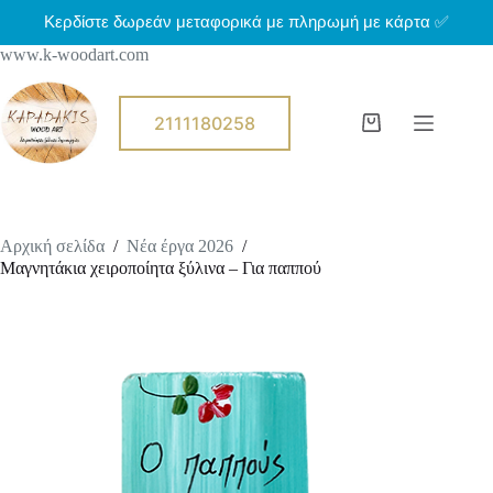
Μ
Κερδίστε δωρεάν μεταφορικά με πληρωμή με κάρτα ✅
ε
www.k-woodart.com
τ
ά
β
α
2111180258
Shopping
σ
cart
η
σ
τ
ο
π
Αρχική σελίδα
/
Νέα έργα 2026
/
ε
Μαγνητάκια χειροποίητα ξύλινα – Για παππού
ρ
ι
ε
χ
ό
μ
ε
ν
ο