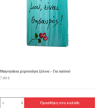
Μαγνητάκια χειροποίητα ξύλινα – Για παππού
7.00
€
Μαγνητάκια
Προσθήκη στο καλάθι
χειροποίητα
ξύλινα