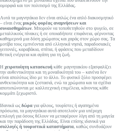
διακοσμημένο με μοναδικά σχέδια που αναδεικνύουν την
ομορφιά και τον πολιτισμό της Ελλάδας.
Αυτά τα μαγνητάκια δεν είναι απλώς ένα απλό διακοσμητικό
– είναι ένας
μικρός φορέας αναμνήσεων και
συναισθημάτων
. Μπορούν να τοποθετηθούν στο ψυγείο, σε
μεταλλικούς πίνακες ή σε οποιαδήποτε επιφάνεια, φέρνοντας
καθημερινά μια δόση χρώματος και χαράς στον χώρο σας. Τα
μοτίβα τους εμπνέονται από ελληνικά νησιά, παραδοσιακές
γειτονιές, καραβάκια, σπίτια, ή φράσεις που μεταδίδουν
θετική ενέργεια και αγάπη για τη ζωή.
Η
χειροποίητη κατασκευή
κάθε μαγνητακίου εξασφαλίζει
την αυθεντικότητα και τη μοναδικότητά του – κανένα δεν
είναι απολύτως ίδιο με το άλλο. Το φυσικό ξύλο προσφέρει
ανθεκτικότητα και ζεστασιά, ενώ τα χρώματα και τα σχέδια
αποτυπώνονται με καλλιτεχνική επιμέλεια, κάνοντας κάθε
κομμάτι ξεχωριστό.
Ιδανικά ως
δώρα
για φίλους, τουρίστες ή αγαπημένα
πρόσωπα, τα μαγνητάκια αυτά αποτελούν μια υπέροχη
επιλογή για όσους θέλουν να μεταφέρουν λίγη από τη μαγεία
και την παράδοση της Ελλάδας. Είναι επίσης ιδανικά για
συλλογές ή τουριστικά καταστήματα
, καθώς συνδυάζουν