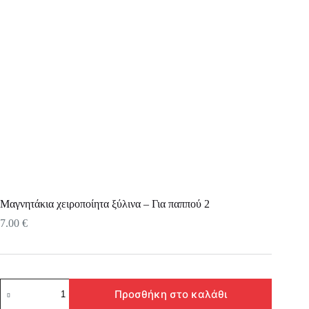
Μαγνητάκια χειροποίητα ξύλινα – Για παππού 2
7.00
€
Μαγνητάκια
Προσθήκη στο καλάθι
χειροποίητα
ξύλινα