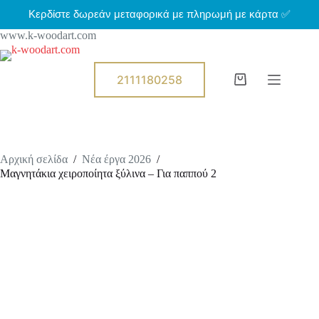
Μ
Κερδίστε δωρεάν μεταφορικά με πληρωμή με κάρτα ✅
ε
www.k-woodart.com
τ
ά
β
α
2111180258
Shopping
σ
cart
η
σ
τ
ο
π
Αρχική σελίδα
/
Νέα έργα 2026
/
ε
Μαγνητάκια χειροποίητα ξύλινα – Για παππού 2
ρ
ι
ε
χ
ό
μ
ε
ν
ο