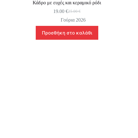
Κάδρο με ευχές και κεραμικό ρόδι
19.00
€
25.00
€
Original
Η
price
τρέχουσα
Γούρια 2026
was:
τιμή
25.00 €.
είναι:
Προσθήκη στο καλάθι
19.00 €.