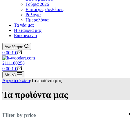
Γούρια 2026
Επιτοίχιες συνθέσεις
Ρολόγια
Ημερολόγια
Τα νέα μας
Η εταιρεία μας
Επικοινωνία
Αναζήτηση
Shopping
0.00
€
0
cart
2111180258
Shopping
0.00
€
0
cart
Μενού
Αρχική σελίδα
/
Τα προϊόντα μας
Τα προϊόντα μας
Filter by price