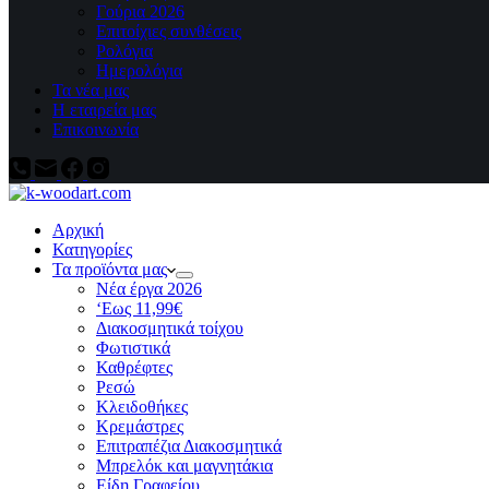
Γούρια 2026
Επιτοίχιες συνθέσεις
Ρολόγια
Ημερολόγια
Τα νέα μας
Η εταιρεία μας
Επικοινωνία
Αρχική
Κατηγορίες
Τα προϊόντα μας
Νέα έργα 2026
‘Εως 11,99€
Διακοσμητικά τοίχου
Φωτιστικά
Καθρέφτες
Ρεσώ
Kλειδοθήκες
Κρεμάστρες
Επιτραπέζια Διακοσμητικά
Μπρελόκ και μαγνητάκια
Είδη Γραφείου