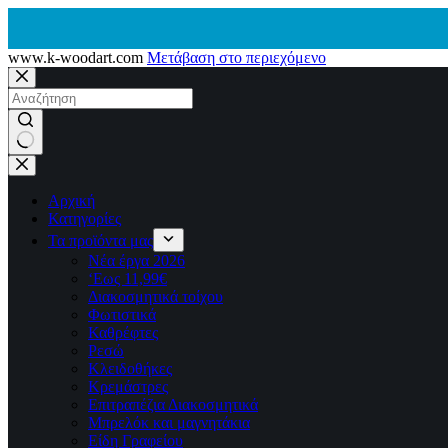
www.k-woodart.com
Μετάβαση στο περιεχόμενο
No
results
Αρχική
Κατηγορίες
Τα προϊόντα μας
Νέα έργα 2026
‘Εως 11,99€
Διακοσμητικά τοίχου
Φωτιστικά
Καθρέφτες
Ρεσώ
Kλειδοθήκες
Κρεμάστρες
Επιτραπέζια Διακοσμητικά
Μπρελόκ και μαγνητάκια
Είδη Γραφείου