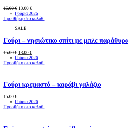
Original
Η
15.00
€
13.00
€
price
τρέχουσα
Γούρια 2026
was:
τιμή
Προσθήκη στο καλάθι
15.00 €.
είναι:
SALE
13.00 €.
Γούρι – νησιώτικο σπίτι με μπλε παράθυρ
Original
Η
15.00
€
13.00
€
price
τρέχουσα
Γούρια 2026
was:
τιμή
Προσθήκη στο καλάθι
15.00 €.
είναι:
13.00 €.
Γούρι κρεμαστό – καράβι γαλάζιο
15.00
€
Γούρια 2026
Προσθήκη στο καλάθι