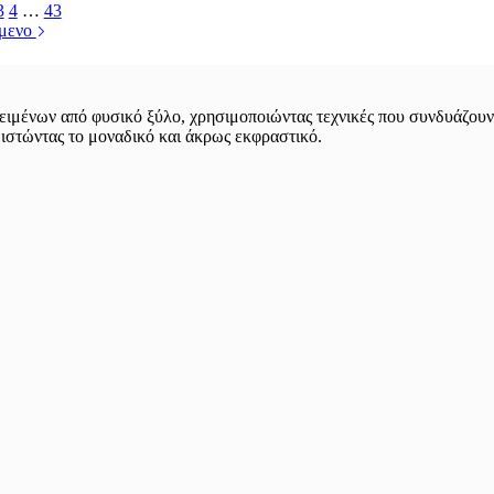
3
4
…
43
μενο
ιμένων από φυσικό ξύλο, χρησιμοποιώντας τεχνικές που συνδυάζουν 
θιστώντας το μοναδικό και άκρως εκφραστικό.